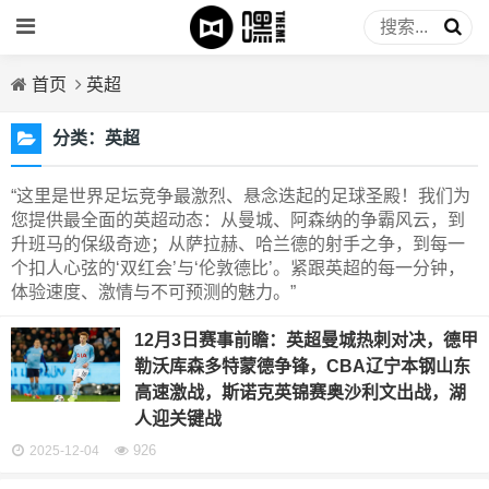
首页
英超
分类：
英超
“这里是世界足坛竞争最激烈、悬念迭起的足球圣殿！我们为
您提供最全面的英超动态：从曼城、阿森纳的争霸风云，到
升班马的保级奇迹；从萨拉赫、哈兰德的射手之争，到每一
个扣人心弦的‘双红会’与‘伦敦德比’。紧跟英超的每一分钟，
体验速度、激情与不可预测的魅力。”
12月3日赛事前瞻：英超曼城热刺对决，德甲
勒沃库森多特蒙德争锋，CBA辽宁本钢山东
高速激战，斯诺克英锦赛奥沙利文出战，湖
人迎关键战
926
2025-12-04