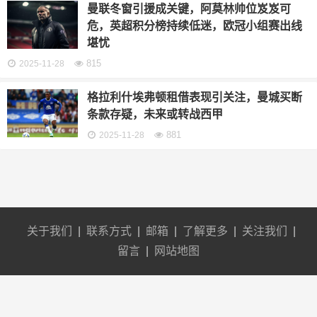
曼联冬窗引援成关键，阿莫林帅位岌岌可
危，英超积分榜持续低迷，欧冠小组赛出线
堪忧
815
2025-11-28
格拉利什埃弗顿租借表现引关注，曼城买断
条款存疑，未来或转战西甲
881
2025-11-28
关于我们
|
联系方式
|
邮箱
|
了解更多
|
关注我们
|
留言
|
网站地图