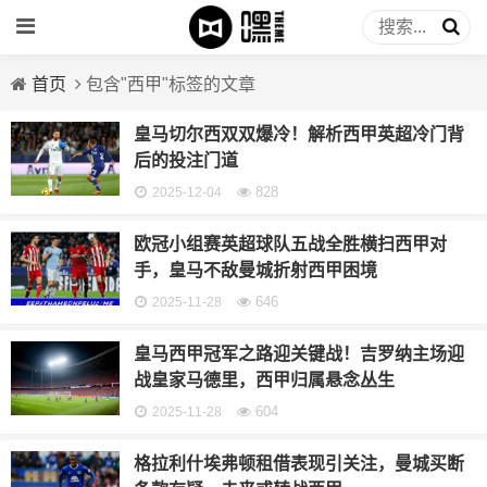
首页
包含"西甲"标签的文章
皇马切尔西双双爆冷！解析西甲英超冷门背
后的投注门道
828
2025-12-04
欧冠小组赛英超球队五战全胜横扫西甲对
手，皇马不敌曼城折射西甲困境
646
2025-11-28
皇马西甲冠军之路迎关键战！吉罗纳主场迎
战皇家马德里，西甲归属悬念丛生
604
2025-11-28
格拉利什埃弗顿租借表现引关注，曼城买断