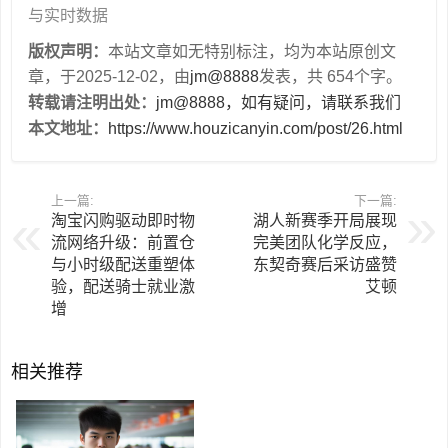
与实时数据
版权声明：
本站文章如无特别标注，均为本站原创文
章，于2025-12-02，由
jm@8888
发表，共 654个字。
转载请注明出处：
jm@8888，如有疑问，请联系我们
本文地址：
https://www.houzicanyin.com/post/26.html
上一篇:
下一篇:
淘宝闪购驱动即时物
湖人新赛季开局展现
流网络升级：前置仓
完美团队化学反应，
与小时级配送重塑体
东契奇赛后采访盛赞
验，配送骑士就业激
艾顿
增
相关推荐