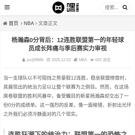
首页
NBA
文章正文
杨瀚森0分背后：12连胜联盟第一的年轻球
员成长阵痛与季后赛实力审视
jm@8888
2025-12-02
NBA
693 浏览
当一支球队以不可阻挡之势豪取12连胜，稳坐联盟榜首时，
其展现出的统治力足以让整个联赛为之侧目。然而，在这场
席卷联盟的胜利风暴中，备受瞩目的新星杨瀚森却交出了一
份0分的成绩单。这一强烈的反差，像一面棱镜，折射出光环
之外我们必须冷静面对的几个现实。
连胜狂潮下的统治力：联盟第一的恐怖之