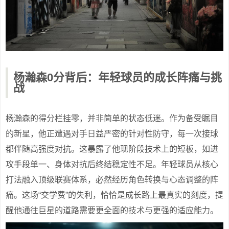
杨瀚森0分背后：年轻球员的成长阵痛与挑
战
杨瀚森的得分栏挂零，并非简单的状态低迷。作为备受瞩目
的新星，他正遭遇对手日益严密的针对性防守，每一次接球
都伴随高强度对抗。这暴露了他现阶段技术上的短板，如进
攻手段单一、身体对抗后终结稳定性不足。年轻球员从核心
打法融入顶级联赛体系，必然经历角色转换与心态调整的阵
痛。这场“交学费”的失利，恰恰是成长路上最真实的刻度，提
醒他通往巨星的道路需要更全面的技术与更强的适应能力。