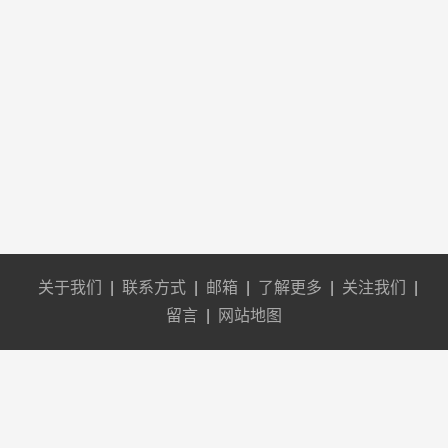
关于我们
|
联系方式
|
邮箱
|
了解更多
|
关注我们
|
留言
|
网站地图