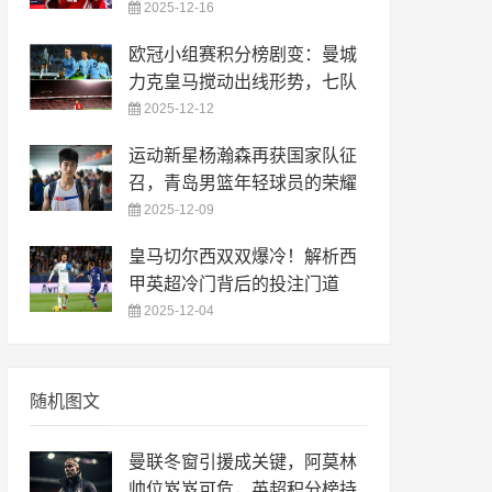
2025-12-16
欧冠小组赛积分榜剧变：曼城
力克皇马搅动出线形势，七队
2025-12-12
运动新星杨瀚森再获国家队征
召，青岛男篮年轻球员的荣耀
2025-12-09
皇马切尔西双双爆冷！解析西
甲英超冷门背后的投注门道
2025-12-04
随机图文
曼联冬窗引援成关键，阿莫林
帅位岌岌可危，英超积分榜持