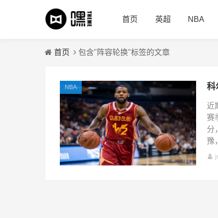
首页
英超
NBA
首页
包含"阵容轮换"标签的文章
NBA
近
赛
分
豫