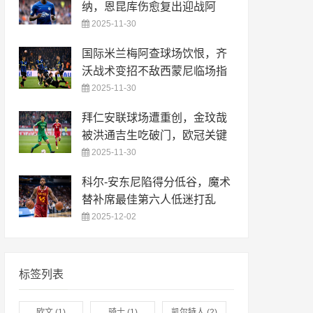
纳，恩昆库伤愈复出迎战阿
2025-11-30
国际米兰梅阿查球场饮恨，齐
沃战术变招不敌西蒙尼临场指
2025-11-30
拜仁安联球场遭重创，金玟哉
被洪通吉生吃破门，欧冠关键
2025-11-30
科尔-安东尼陷得分低谷，魔术
替补席最佳第六人低迷打乱
2025-12-02
标签列表
欧文
(1)
骑士
(1)
凯尔特人
(2)