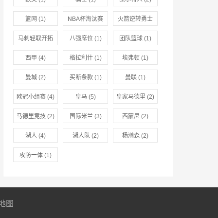
篮网
(1)
NBA杯淘汰赛
火箭逆转勇士
(1)
(1)
马刺轻取开拓
八强席位
(1)
团队篮球
(1)
者
(1)
西甲
(4)
格拉利什
(1)
埃弗顿
(1)
曼城
(2)
买断条款
(1)
曼联
(1)
欧冠小组赛
(4)
皇马
(5)
皇家马德里
(2)
马德里竞技
(2)
国际米兰
(3)
西蒙尼
(2)
湖人
(4)
湖人队
(2)
杨瀚森
(2)
攻防一体
(1)
地图