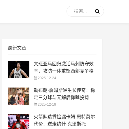
最新文章
文班亚马回归激活马刺防守效
率，攻防一体重塑西部竞争格
2025-12-24
勒布朗·詹姆斯逆生长传奇：稳
定三分球与无解后仰跳投铸
2025-12-19
火箭队选秀捡漏卡姆·惠特莫尔
代价：送走约什·克里斯托