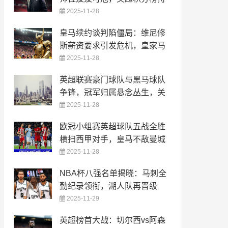
2025-11-28
皇马续约谈判陷僵局：维尼修
斯薪资要求引发危机，皇家马
2025-11-28
英超联赛豪门球队与黑马球队
争锋，冠军归属悬念丛生，关
2025-11-28
欧冠小组赛英超球队五战全胜
横扫西甲对手，皇马不敌曼城
2025-11-28
NBA杯八强名单揭晓：马刺全
勤纪录领衔，湖人队再晋级
2025-11-29
英超榜首大战：切尔西vs阿森