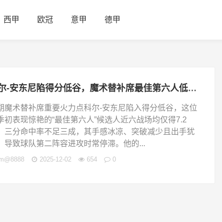
西甲
欧冠
意甲
德甲
科尔-安东尼陷得分低谷，魔术替补席最佳第六人低迷打乱阵容轮换
期魔术替补席重要火力点科尔-安东尼陷入得分低谷，这位
季初表现惊艳的“最佳第六人”候选人近六战场均仅得7.2
，三分命中率不足三成，其手感冰凉、突破减少且出手犹
，导致球队第二阵容进攻时常停滞。他的...
jm@8888
2025-12-02
654
0